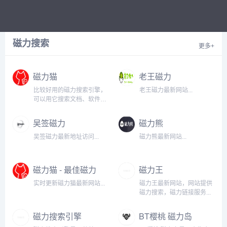
磁力搜索
更多+
磁力猫
老王磁力
比较好用的磁力搜索引擎，
老王磁力最新网站...
可以用它搜索文档、软件、
动漫、视频等资源，小编一
般用它来找一些影院上线不
吴签磁力
磁力熊
久的电影，不仅免费还高
清。...
吴签磁力最新地址访问...
磁力熊最新网站...
磁力猫 - 最佳磁力
磁力王
搜索
实时更新磁力猫最新网站...
磁力王最新网站，网站提供
磁力搜索，磁力链接服务...
磁力搜索引擎
BT樱桃 磁力岛