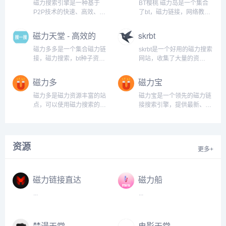
磁力搜索引擎是一种基于
BT樱桃 磁力岛是一个集合
P2P技术的快速、高效、安
了bt，磁力链接，网络教学
全的搜索工具。它通过将全
资源，热门视频的综合性查
球范围内的服务器资源整合
询网站...
磁力天堂 - 高效的
skrbt
在一起，为用户提供了一种
磁力搜索引擎
全新的搜索体验。与传统的
磁力多多是一个集合磁力链
skrbt是一个好用的磁力搜索
搜索引擎相比，磁力搜索引
接，磁力搜索，bt种子资源
网站，收集了大量的资
擎具有更高的搜索速度和更
搜索的引擎网站。...
源。...
广泛的资源覆盖范围。磁力
磁力多
磁力宝
搜索引擎的核心优势在于其
分布式网络结构。通过这种
磁力多是磁力资源丰富的站
磁力宝是一个领先的磁力链
结构，用户可以在数以千计
点，可以使用磁力搜索的方
接搜索引擎，提供最新、最
的服务器之间自由...
式，轻松找到相关资源链
全的磁力链接资源。如果您
接...
需要快速找到电影、电视
剧、音乐、游戏等资源，磁
力宝将是您的首选。...
资源
更多+
磁力链接直达
磁力船
...
...
禁漫天堂
电影天堂