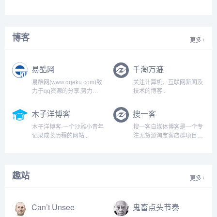
巧、点击方法和感悟等，本
站专注点击广告联盟赚钱和
广告联盟评测，为站长赚钱
提供重要的参考意见...
博客
更多+
易酷网
千淘万漉
易酷网(www.qqeku.com)致
关注计算机、互联网新闻及
力于qq资源的分享,努力打
技术的博客...
造为一个最全qq技术网,qq
技术乐园,教程网,qq资源网,
木子洋博客
搜一客
提供最新qq活动,qq技巧,qq
软件,还有电脑技巧以及其他
木子洋博客-一个沙雕小青年
搜一客自媒体博客是一个专
日常信息,游戏资讯等-让我
记录成长历程的网站...
注无货源淘宝客店群项目，
们的q生活更加精彩...
分享京东、拼多多无货源店
铺精细化技术的自媒体博
客。搜一客致力搜集有用的
淘客教程，助力在家开网店
趣站
更多+
的创业者做电商也可以有一
份好的收入！...
Can’t Unsee
鬼畜点头节奏