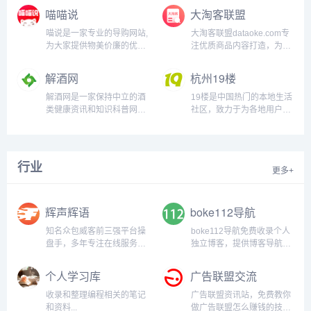
喵喵说
大淘客联盟
新小说速度快,是个不错的小
国漫杂志连载，还有当下热
说站...
门的我的微信连三界漫画免
喵说是一家专业的导购网站,
大淘客联盟dataoke.com专
费阅读...
为大家提供物美价廉的优质
注优质商品内容打造，为广
商品。领取优惠券,购物更便
大淘宝客提供精选商品，节
宜,是您首选省钱综合商城,
省时间及人力成本！联盟本
解酒网
杭州19楼
喵喵说带您开启时尚购物之
着专注单品、极致转化的使
旅!...
命，提供业务包括领券优惠
解酒网是一家保持中立的酒
19楼是中国热门的本地生活
精选、鹊桥精选，以及淘宝
类健康资讯和知识科普网
社区，致力于为各地用户提
客运营干货，帮助大家实现
站，本站旨在为大家提供最
供便捷的生活交流空间和体
利益最大化，同时帮助淘宝
权威最正确的醒酒、解酒方
贴的本地生活服务，在这
卖家打造爆款，带动销售...
法，纠正网友们经常碰到过
里，你可以轻松搞定相亲、
的一些和酒有关的认知误
结婚、装修、育儿这几桩人
行业
更多+
区，也会分享许多关于戒酒
生大事，还可以获得租房、
和酒文化的周边知识和技
求职、美食、旅游、房产、
巧...
教育、二手交易等本地生活
辉声辉语
boke112导航
服务信息...
知名众包威客前三强平台操
boke112导航免费收录个人
盘手，多年专注在线服务行
独立博客，提供博客导航和
业，积累了丰富的平台运作
博客目录分类检索功能，关
经验和网络营销策略，掌握
注WordPress、Plugins、
个人学习库
广告联盟交流
核心运营技术，打造精准引
Themes、zblog、建站经
流、客户需求深度分析、一
验、博客问答，力求打造一
收录和整理编程相关的笔记
广告联盟资讯站，免费教你
站式运营策划服务。...
个最实用的博主交流平台...
和资料...
做广告联盟怎么赚钱的技