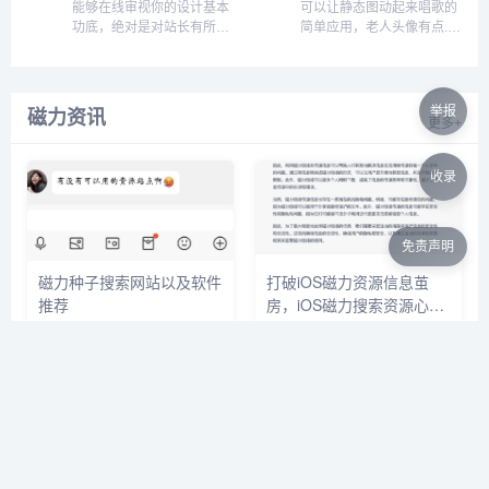
能够在线审视你的设计基本
可以让静态图动起来唱歌的
功底，绝对是对站长有所裨
简单应用，老人头像有点...
益的，私以为众多国人站长
只做你自己的吧还是，进入
的审美还是需要提高的，毕
网站后，点击MAKE YOUR
竟现在如果你还喊别人美工
OWN!开始制作，根据提示
无疑会被鄙视到底...
操作即可...
举报
磁力资讯
更多+
收录
免责声明
磁力种子搜索网站以及软件
打破iOS磁力资源信息茧
推荐
房，iOS磁力搜索资源心得
分享
本篇文章介绍了如何使用磁力链
如今我们处在信息爆炸与资源茧
接，在哪里可以找到磁力搜索...
房的尴尬境地中，如何打破这个
门槛，获取信息与资源对等。或
许磁力链接能够有效的帮助我
们。我把这个问题抛给gpt—4，
得到以下回答：磁力资源的最大
特点就是急速，可靠，不受人为
因素干扰，地域限制。比如我想