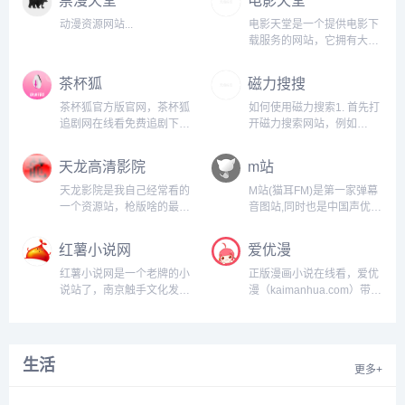
动漫资源网站...
电影天堂是一个提供电影下
载服务的网站，它拥有大量
的电影资源，包括最新上映
的电影、经典老片、纪录片
茶杯狐
磁力搜搜
等。用户可以在这个网站上
搜索并下载自己感兴趣的电
茶杯狐官方版官网，茶杯狐
如何使用磁力搜索1. 首先打
影，而且大部分电影都是免
追剧网在线看免费追剧下
开磁力搜索网站，例如
费提供的。然而，需要注意
载...
www.torrentz2.eu；2. 在搜
的是，电影天堂上的一些电
索框中输入想要下载的种子
天龙高清影院
m站
影可能存在版权问题，因此
文件的关键字；3. 点击搜
在使用该网站时需要谨慎。
索，在结果列表中选择合适
天龙影院是我自己经常看的
M站(猫耳FM)是第一家弹幕
此外，由于电影天堂是一个
的文件；4. 点击文件名，在
一个资源站，枪版啥的最新
音图站,同时也是中国声优基
非官方的网站...
弹出的页面中点击“复制磁力
电影都有，线路也有几个主
地,在这里可以听电台,音乐,
链接”；5. 打开磁力继续进
要是不怎么卡，站长也是自
翻唱,小说和广播剧,用二次
红薯小说网
爱优漫
行下载，从而完成磁力搜
己切片，近几年版权查的这
元声音连接三次元...
索。...
么严还能屹立不倒也还是有
红薯小说网是一个老牌的小
正版漫画小说在线看，爱优
几把刷子...
说站了，南京触手文化发展
漫（kaimanhua.com）带来
有限公司旗下研发的一款小
最新的我的微信连三界漫画
说产品，还带有自家app，
免费阅读、少帅你老婆又跑
但是它提供了完善的最新免
了漫画、我的绝色总裁未婚
费小说.包括玄幻小说,言情
妻漫画和神医嫡女漫画免费
生活
更多+
小说,网游小说等热门分类.
阅读，飒漫画，飒漫乐画，
找好看的小说,请到
神漫，漫画世界，漫画
hongshu.com,超快网速,更
show，漫画party等好看的